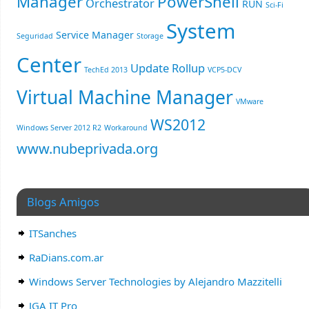
Manager
PowerShell
Orchestrator
RUN
Sci-Fi
System
Service Manager
Seguridad
Storage
Center
Update Rollup
TechEd 2013
VCP5-DCV
Virtual Machine Manager
VMware
WS2012
Windows Server 2012 R2
Workaround
www.nubeprivada.org
Blogs Amigos
ITSanches
RaDians.com.ar
Windows Server Technologies by Alejandro Mazzitelli
JGA IT Pro