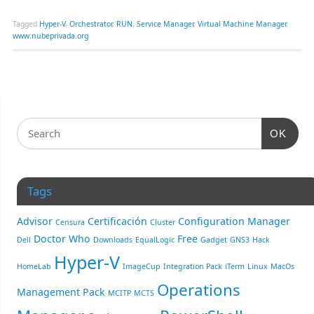
Tagged
Hyper-V
,
Orchestrator
,
RUN
,
Service Manager
,
Virtual Machine Manager
,
www.nubeprivada.org
OK
Tags
Advisor
Certificación
Configuration Manager
Censura
Cluster
Doctor Who
Free
Dell
Downloads
EqualLogic
Gadget
GNS3
Hack
Hyper-V
HomeLab
ImageCup
Integration Pack
iTerm
Linux
MacOs
Operations
Management Pack
MCITP
MCTS