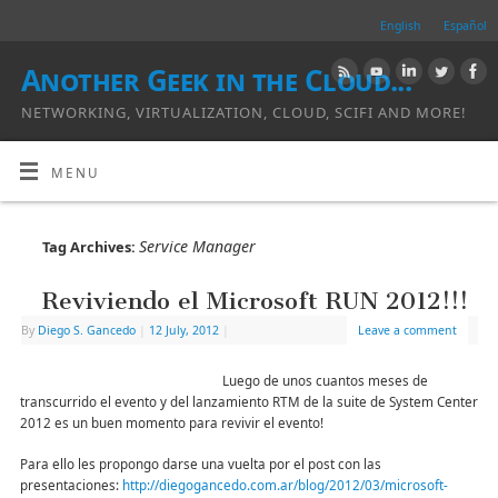
English
Español
Another Geek in the Cloud...
NETWORKING, VIRTUALIZATION, CLOUD, SCIFI AND MORE!
MENU
Service Manager
Tag Archives:
Reviviendo el Microsoft RUN 2012!!!
By
Diego S. Gancedo
|
12 July, 2012
|
Leave a comment
Luego de unos cuantos meses de
transcurrido el evento y del lanzamiento RTM de la suite de System Center
2012 es un buen momento para revivir el evento!
Para ello les propongo darse una vuelta por el post con las
presentaciones:
http://diegogancedo.com.ar/blog/2012/03/microsoft-