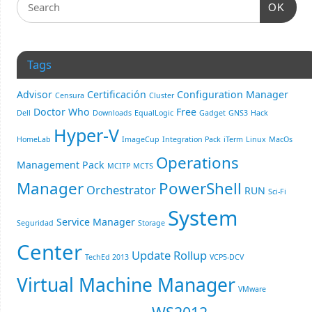
OK
Tags
Advisor
Certificación
Configuration Manager
Censura
Cluster
Doctor Who
Free
Dell
Downloads
EqualLogic
Gadget
GNS3
Hack
Hyper-V
HomeLab
ImageCup
Integration Pack
iTerm
Linux
MacOs
Operations
Management Pack
MCITP
MCTS
Manager
PowerShell
Orchestrator
RUN
Sci-Fi
System
Service Manager
Seguridad
Storage
Center
Update Rollup
TechEd 2013
VCP5-DCV
Virtual Machine Manager
VMware