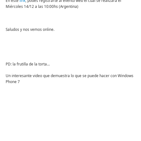
En este
link
, podes registrarte al evento web el cual se realizara el
Miércoles 14/12 a las 10:00hs (Argentina)
Saludos y nos vemos online.
PD: la frutilla de la torta…
Un interesante video que demuestra lo que se puede hacer con Windows
Phone 7