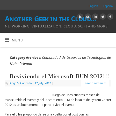
English
Español
Another Geek in the Cloud...
NETWORKING, VIRTUALIZATION, CLOUD, SCIFI AND MORE!
MENU
Comunidad de Usuarios de Tecnologías de
Category Archives:
Nube Privada
Reviviendo el Microsoft RUN 2012!!!
By
Diego S. Gancedo
|
12 July, 2012
|
Leave a comment
Luego de unos cuantos meses de
transcurrido el evento y del lanzamiento RTM de la suite de System Center
2012 es un buen momento para revivir el evento!
Para ello les propongo darse una vuelta por el post con las