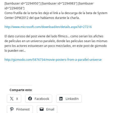
[bambuser id=”2294950″] [bambuser id=”2294983″] [bambuser
id=”2294958″]
Como frutilla de la torta les dejo el link a la descarga de la beta de System
Center DPM2012 del que hablamos durante la charla.
http://www.microsoft.com/download/en/details.aspx?id=27216
El dato curioso del post viene del lado fílmico… como serian los afiches
de películas en un universo paralelo, donde las peliculas sean las mismas
pero los actores estuviesen un poco mezclados, en este post de gizmodo
lo pueden ver…
http://gizmodo.com/5876734/movie-posters-from-a-parallel-universe
Comparte esto:
X
Facebook
LinkedIn
Pinterest
Email