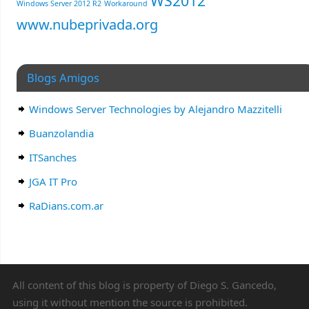
WS2012
Windows Server 2012 R2
Workaround
www.nubeprivada.org
Blogs Amigos
Windows Server Technologies by Alejandro Mazzitelli
Buanzolandia
ITSanches
JGA IT Pro
RaDians.com.ar
All content of this blog is property of Diego S. Gancedo,
using it without mention the source is prohibited.