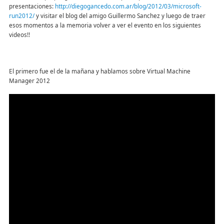
presentaciones:
http://diegogancedo.com.ar/blog/2012/03/microsoft-
run2012/
y visitar el blog del amigo Guillermo Sanchez y luego de traer
esos momentos a la memoria volver a ver el evento en los siguientes
videos!!
El primero fue el de la mañana y hablamos sobre Virtual Machine
Manager 2012