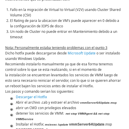
Fallo en la migración de Virtual to Virtual (V2V) usando Cluster Shared
Volume (CSV)
El Rating de para la ubicacion de VM’s puede aparecer en 0 debido a
la configuración de IOPS de disco
Un nodo de Cluster no puede entrar en Mantenimiento debido a un
timeout
Nota: Personalmente estaba teniendo problemas con el punto 3
Dicho hotfix puede descargarse desde
Microsoft Update
o ser instalado
usando Windows Update.
Recomiendo instalarlo manualmente ya que de esa forma tenemos
control sobre lo que se esta realizando, si en el momento de
la instalación se encuentran levantados los servicios de VMM luego de
esto sera necesario reiniciar el servidor, con lo que si se quieren ahorrar
un reboot bajen los servicios antes de instalar el Hotfix.
Los pasos y comando serian los siguientes:
Descargar el Hotfix
Abrir el archivo .cab y extraer el archivo
vmmServer64Update.msp
abrir un CMD con privilegios elevados
detener los servicios de VMM:
net stop VMMAgent && net stop
VMMService
Insltalar el Hotfix:
vmmServer64Update
.msp
msiexec /update