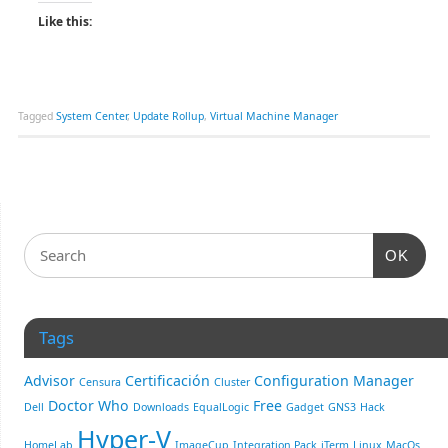
Like this:
Tagged
System Center
,
Update Rollup
,
Virtual Machine Manager
OK
Tags
Advisor
Certificación
Configuration Manager
Censura
Cluster
Doctor Who
Free
Dell
Downloads
EqualLogic
Gadget
GNS3
Hack
Hyper-V
HomeLab
ImageCup
Integration Pack
iTerm
Linux
MacOs