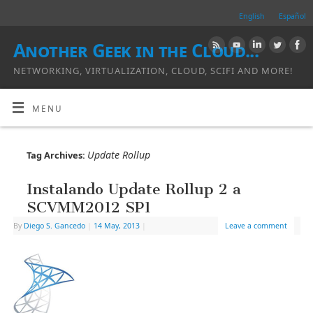
English
Español
Another Geek in the Cloud...
NETWORKING, VIRTUALIZATION, CLOUD, SCIFI AND MORE!
MENU
Update Rollup
Tag Archives:
Instalando Update Rollup 2 a
SCVMM2012 SP1
By
Diego S. Gancedo
|
14 May, 2013
|
Leave a comment