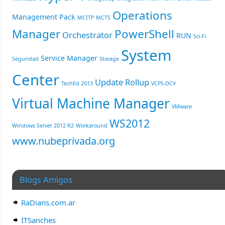
Operations
Management Pack
MCITP
MCTS
Manager
PowerShell
Orchestrator
RUN
Sci-Fi
System
Service Manager
Seguridad
Storage
Center
Update Rollup
TechEd 2013
VCP5-DCV
Virtual Machine Manager
VMware
WS2012
Windows Server 2012 R2
Workaround
www.nubeprivada.org
Blogs Amigos
RaDians.com.ar
ITSanches