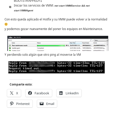
BOOTSTRAPPED=1
Iniciar los servicios de VMM:
net start VMMService
&&
net
start
VMMAgent
Con esto queda aplicado el Hotfix y su VMM puede volver a la normalidad
y podemos gozar nuevamente del poner los equipos en Mainteinance.
Y perdiendo solo algún que otro ping al moverse la VM
Comparte esto:
X
Facebook
LinkedIn
Pinterest
Email