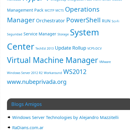
Operations
Management Pack
MCITP
MCTS
Manager
PowerShell
Orchestrator
RUN
Sci-Fi
System
Service Manager
Seguridad
Storage
Center
Update Rollup
TechEd 2013
VCP5-DCV
Virtual Machine Manager
VMware
WS2012
Windows Server 2012 R2
Workaround
www.nubeprivada.org
Blogs Amigos
Windows Server Technologies by Alejandro Mazzitelli
RaDians.com.ar