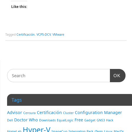
Like this:
Tagged
Certificación
,
VCP5-DCV
,
VMware
OK
Tags
Advisor
Certificación
Configuration Manager
Censura
Cluster
Doctor Who
Free
Dell
Downloads
EqualLogic
Gadget
GNS3
Hack
Hyper-V
HomeLab
ImageCup
Integration Pack
iTerm
Linux
MacOs