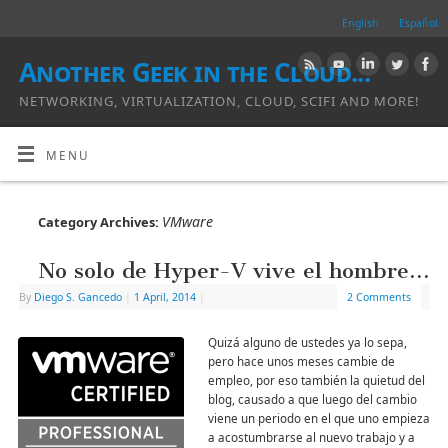
English
Español
Another Geek in the Cloud...
NETWORKING, VIRTUALIZATION, CLOUD, SCIFI AND MORE!
MENU
VMware
Category Archives:
No solo de Hyper-V vive el hombre…
By
Diego S. Gancedo
|
1 April, 2014
|
2 Comments
Quizá alguno de ustedes ya lo sepa,
pero hace unos meses cambie de
empleo, por eso también la quietud del
blog, causado a que luego del cambio
viene un periodo en el que uno empieza
a acostumbrarse al nuevo trabajo y a