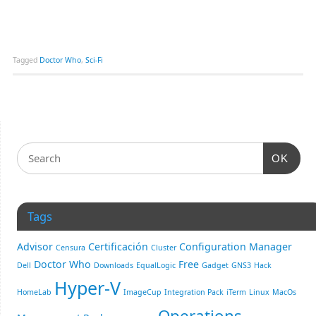
Tagged
Doctor Who
,
Sci-Fi
OK
Tags
Advisor
Certificación
Configuration Manager
Censura
Cluster
Doctor Who
Free
Dell
Downloads
EqualLogic
Gadget
GNS3
Hack
Hyper-V
HomeLab
ImageCup
Integration Pack
iTerm
Linux
MacOs
Operations