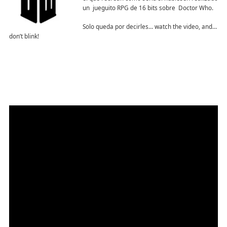
un jueguito RPG de 16 bits sobre Doctor Who.
Solo queda por decirles… watch the video, and…
don’t blink!