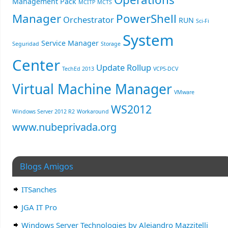
Management Pack
MCITP
MCTS
Manager
PowerShell
Orchestrator
RUN
Sci-Fi
System
Service Manager
Seguridad
Storage
Center
Update Rollup
TechEd 2013
VCP5-DCV
Virtual Machine Manager
VMware
WS2012
Windows Server 2012 R2
Workaround
www.nubeprivada.org
Blogs Amigos
ITSanches
JGA IT Pro
Windows Server Technologies by Alejandro Mazzitelli