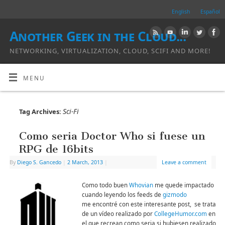
English
Español
Another Geek in the Cloud...
NETWORKING, VIRTUALIZATION, CLOUD, SCIFI AND MORE!
MENU
Sci-Fi
Tag Archives:
Como seria Doctor Who si fuese un
RPG de 16bits
By
Diego S. Gancedo
|
2 March, 2013
|
Leave a comment
Como todo buen
Whovian
me quede impactado
cuando leyendo los feeds de
gizmodo
me encontré con este interesante post, se trata
de un vídeo realizado por
CollegeHumor.com
en
el que recrean como seria si hubiesen realizado