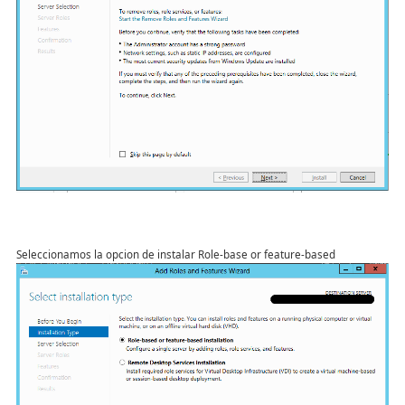
Seleccionamos la opcion de instalar Role-base or feature-based