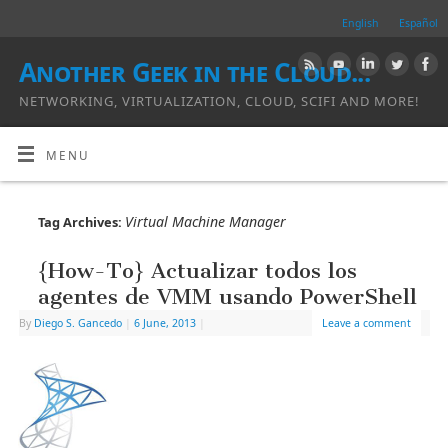
English
Español
Another Geek in the Cloud...
NETWORKING, VIRTUALIZATION, CLOUD, SCIFI AND MORE!
MENU
Virtual Machine Manager
Tag Archives:
{How-To} Actualizar todos los
agentes de VMM usando PowerShell
By
Diego S. Gancedo
|
6 June, 2013
|
Leave a comment