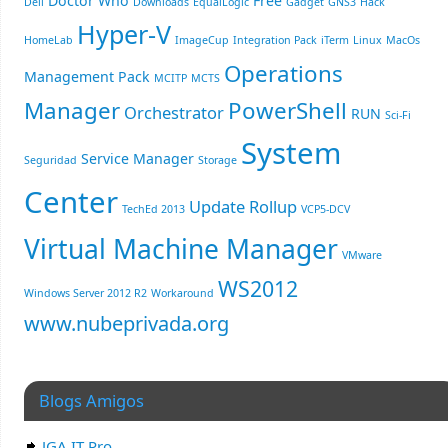
Doctor Who
Free
Dell
Downloads
EqualLogic
Gadget
GNS3
Hack
Hyper-V
HomeLab
ImageCup
Integration Pack
iTerm
Linux
MacOs
Operations
Management Pack
MCITP
MCTS
Manager
PowerShell
Orchestrator
RUN
Sci-Fi
System
Service Manager
Seguridad
Storage
Center
Update Rollup
TechEd 2013
VCP5-DCV
Virtual Machine Manager
VMware
WS2012
Windows Server 2012 R2
Workaround
www.nubeprivada.org
Blogs Amigos
JGA IT Pro