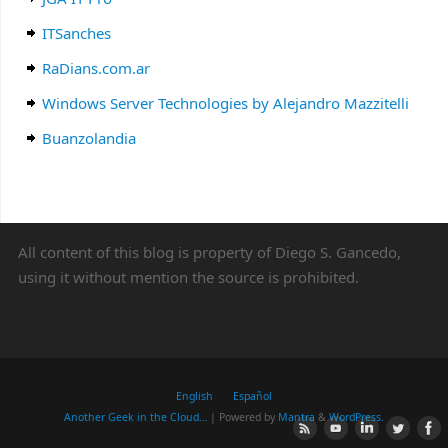
ITSanches
RaDians.com.ar
Windows Server Technologies by Alejandro Mazzitelli
Buanzolandia
All content of this blog is property of Diego S. Gancedo,
using it without mention the source is prohibited.
English
Español
Another Geek in the Cloud…
| Powered by
Mantra
&
WordPress.