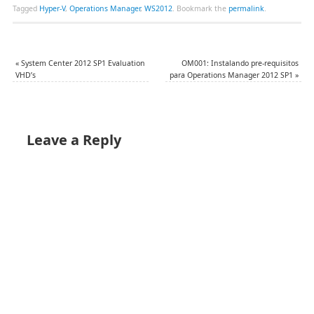
Tagged
Hyper-V
,
Operations Manager
,
WS2012
.
Bookmark the
permalink
.
«
System Center 2012 SP1 Evaluation
OM001: Instalando pre-requisitos
VHD’s
para Operations Manager 2012 SP1
»
Leave a Reply