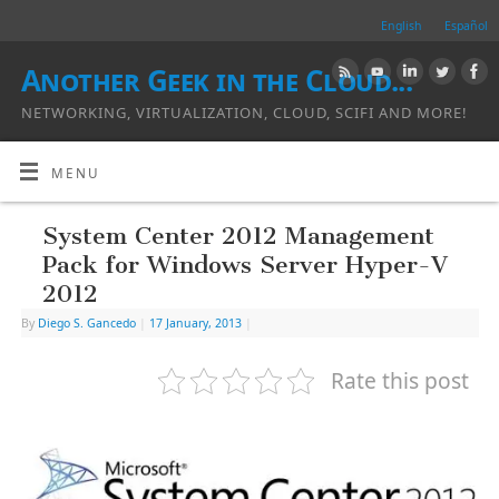
English
Español
Another Geek in the Cloud...
NETWORKING, VIRTUALIZATION, CLOUD, SCIFI AND MORE!
MENU
System Center 2012 Management
Pack for Windows Server Hyper-V
2012
By
Diego S. Gancedo
|
17 January, 2013
|
Rate this post